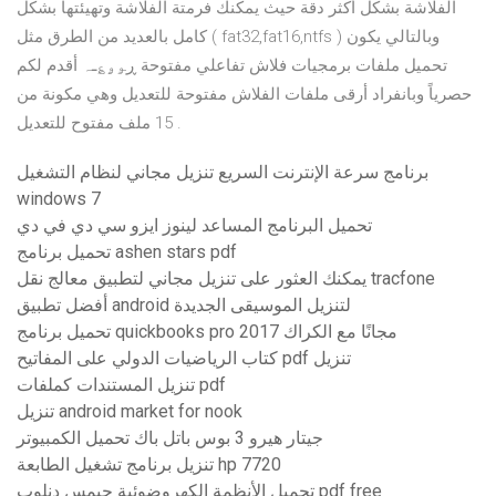
الفلاشة بشكل أكثر دقة حيث يمكنك فرمتة الفلاشة وتهيئتها بشكل
كامل بالعديد من الطرق مثل ( fat32,fat16,ntfs ) وبالتالي يكون
تحميل ملفات برمجيات فلاش تفاعلي مفتوحة ڕﯡۄ؏ـہ أقدم لكم
حصرياً وبانفراد أرقى ملفات الفلاش مفتوحة للتعديل وهي مكونة من
15 ملف مفتوح للتعديل .
برنامج سرعة الإنترنت السريع تنزيل مجاني لنظام التشغيل
windows 7
تحميل البرنامج المساعد لينوز ايزو سي دي في دي
تحميل برنامج ashen stars pdf
يمكنك العثور على تنزيل مجاني لتطبيق معالج نقل tracfone
أفضل تطبيق android لتنزيل الموسيقى الجديدة
تحميل برنامج quickbooks pro 2017 مجانًا مع الكراك
كتاب الرياضيات الدولي على المفاتيح pdf تنزيل
تنزيل المستندات كملفات pdf
تنزيل android market for nook
جيتار هيرو 3 بوس باتل باك تحميل الكمبيوتر
تنزيل برنامج تشغيل الطابعة hp 7720
تحميل الأنظمة الكهروضوئية جيمس دنلوب pdf free