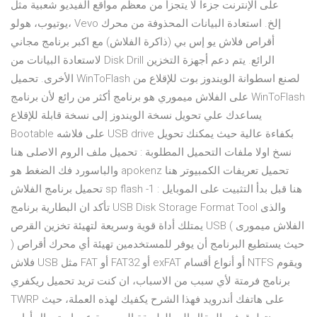
على الإنترنت جزءا لا يتجزأ من معظم مواقع الفيديو شعبية مثل
يوتيوب، هولو، Vevo إلخ. استعادة البيانات المحذوفة من محرك
أقراص فلاش يو إس بي (ذاكرة الفلاش) مع اكبر برنامج مجاني
لاستعادة البيانات من Disk Drill الرائع. يتم دعم أجهزة التخزين
الأخرى. تحميل WinToFlash لصنع اسطوانة الويندوز بوت للإقلاع من
على الفلاش ميموري هو برنامج أكثر من رائع لأن برنامج WinToFlash
يساعدك علي تحويل نسخة الويندوز إلى نسخة قابلة للإقلاع
Bootable على فلاشه USB drive بكفاءة عالية حيث يمكنك تحويل
نسخ اولا ملفات التحميل المطلوبة : تحميل ملف الروم الاصلى هنا
والباسورد فك الضغط هو apokenz تحميل تعريفات الكمبيوتر هنا
تحميل برنامج الفلاش sp flash هنا قبل بدأ التثبيت على الموبايل : 1-
تأكد ان البطارية برنامج USB Disk Storage Format Tool والذى
يمتلك أداة قوية وسريعة لتهيئة تخزين القرص USB ( الفلاش ميمورى
) حيث يستطيع البرنامج أن يوفر للمستخدمين تهيئة أي محرك أقراص
فلاش USB مثل FAT أو FAT32 أو exFAT أو أنواع أقسام NTFS ويقوم
برنامج فرمتة لأي سبب من الاسباب، ان كنت تريد تحميل ريكفري
TWRP على هاتفك أندرويد فهذا الشرح يكفيك لهذه العملة، حيث