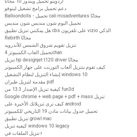
اردوينو تحميل ويندوز 10 مجانا
دعم تحميل برامج تشغيل لينوفو
Balloondolls - تحميل cali misadventures مجانًا
تحميل البوم شون منديس شون منديس
هل يمكنني تنزيل تطبيق cbs على تلفزيون vizio الذكي
Rebirth مجانًا
تنزيل تقويم شروق الشمس للأندرويد
تحميل العاب الكمبيوتر 4chan
تنزيل hp designjet t120 driver مجانًا
كيف تقوم بتنزيل ألعاب التورنت على جهاز الكمبيوتر
إنشاء التنزيل لنظام التشغيل windows 10
مقدمة لتنزيل طيران pdf
كيفية تنزيل الإصدار 13.3 من fun3d
Google chrome + web page + pdf + mass تنزيل
كيف ترى تنزيلاتك الأخيرة على android
تحميل جدول بيانات مادن 19 التاريخي للكمبيوتر
تنزيل تطبيق growl mac
كيفية تنزيل windows 10 legacy
تنزيل الملفات في r