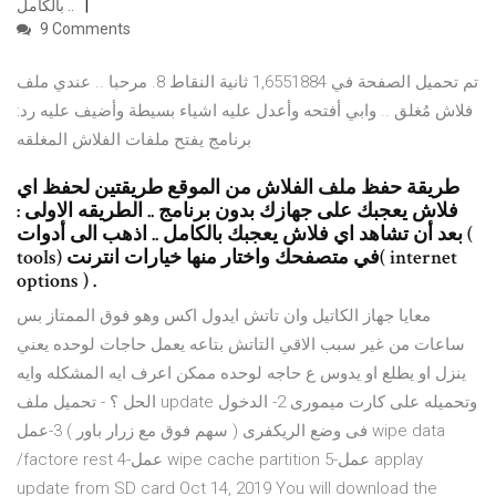
بالكامل ..
9 Comments
تم تحميل الصفحة في 1,6551884 ثانية النقاط 8. مرحبا .. عندي ملف
فلاش مُغلق .. وابي أفتحه وأعدل عليه اشياء بسيطة وأضيف عليه رد:
برنامج يفتح ملفات الفلاش المغلقه
طريقة حفظ ملف الفلاش من الموقع طريقتين لحفظ اي
فلاش يعجبك على جهازك بدون برنامج .. الطريقه الاولى :
بعد أن تشاهد اي فلاش يعجبك بالكامل .. اذهب الى أدوات (
tools) في متصفحك واختار منها خيارات انترنت( internet
options ) .
معايا جهاز الكاتيل وان تاتش ايدول اكس وهو فوق الممتاز بس
ساعات من غير سبب الاقي التاتش بتاعه يعمل حاجات لوحده يعني
ينزل او يطلع او يدوس ع حاجه لوحده ممكن اعرف ايه المشكله وايه
الحل ؟ - تحميل ملف update وتحميله على كارت ميمورى 2- الدخول
فى وضع الريكفرى ( سهم فوق مع زرار باور ) 3-عمل wipe data
/factore rest 4-عمل wipe cache partition 5-عمل applay
update from SD card Oct 14, 2019 You will download the