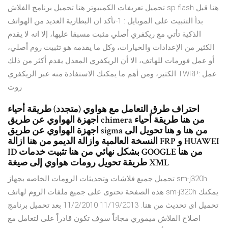
تحميل تعريفات الكمبيوتر هنا تحميل برنامج الفلاش sp flash هنا قبل
بدأ التثبيت على الموبايل : 1-تأكد ان البطارية العديد من الهواتف
الذكية تأتي مع ريكفري أصلي مثبت مسبقا عليها، إلا انه لا يقدم
الكثير من الإعدادات والخيارات، وكل ما يقدمه هو تثبيت روم أصلي،
أو عمل فورمات للهاتف، الا أن الريكفري المعدل يقدم أكثر من ذلك
الكثير، ومن أهم ما يمكنك الاستفادة منه عبر الريكفري TWRP: عمل
روت
احتراف طرق التعامل مع هواوي (متجدد) طريقة أحياء
اجهزة الهواوي عن طريق chimera من هنا طريقة أحياء
اجهزة الهواوي عن طريق sigma من هنا و هنا تحويل الى
النسخة العالمية وازالة الديمو من هنا ازالة FRP و HUAWEI
ID بشكل نهائي من هنا تثبيت خدمات GOOGLE من هنا
طريقة تحويل رومات هواوي إلى صيغة XML
تحميل جميع فلاشات وتحديثات الرومات الخاصه بجهاز sm-j320h
هذه الصفحة تحتوى على جميع ملفات الروم لهاتف sm-j320h يمكنك
تحميل اى تحديث من هنا. 11/19/2013 11/2/2010 بعد تحميل برنامج
اصلاح الفلاش ميموري مجاناً سوف تكون قادراً على لتعامل مع