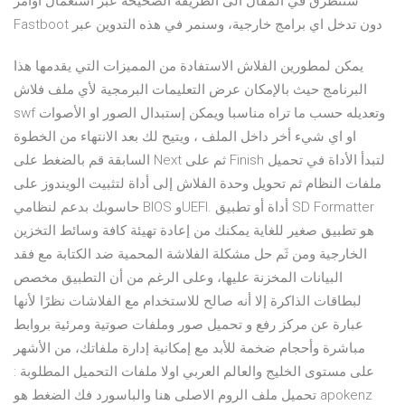
سنتطرق في المقال الى الطريقة الصحيحة عبر استعمال أوامر
Fastboot دون تدخل اي برامج خارجية، وسنمر في هذه التدوين عبر
يمكن لمطورين الفلاش الاستفادة من المميزات التي يقدمها هذا
البرنامج حيث بالإمكان عرض التعليمات البرمجية لأي ملف فلاش
swf وتعديله حسب ما تراه مناسبا ويمكن إستبدال الصور او الأصوات
او اي شيء أخر داخل الملف ، ويتيح لك بعد الانتهاء من الخطوة
السابقة قم بالضغط على Next ثم على Finish لتبدأ الأداة في تحميل
ملفات النظام ثم تحويل وحدة الفلاش إلى أداة لتثبيت الويندوز على
حاسوبك بدعم لنظامي BIOS وUEFI. أداة أو تطبيق SD Formatter
هو تطبيق صغير للغاية يمكنك من إعادة تهيئة كافة وسائط التخزين
الخارجية ومن ثَم حل مشكلة الفلاشة المحمية ضد الكتابة مع فقد
البيانات المخزنة عليها، وعلى الرغم من أن التطبيق مخصص
لبطاقات الذاكرة إلا أنه صالح للاستخدام مع الفلاشات نظرًا لأنها
عبارة عن مركز رفع و تحميل صور وملفات صوتية ومرئية بروابط
مباشرة وأحجام ضخمة للأبد مع إمكانية إدارة ملفاتك، من الأشهر
على مستوى الخليج والعالم العربي اولا ملفات التحميل المطلوبة :
تحميل ملف الروم الاصلى هنا والباسورد فك الضغط هو apokenz