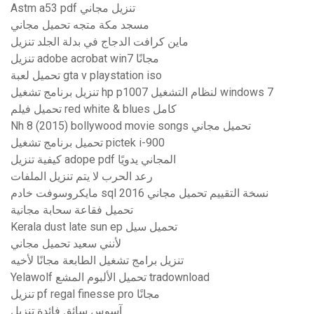
Astm a53 pdf تنزيل مجاني
مسجد مكة متجه تحميل مجاني
ماين كرافت الدجاج في بدلة الجلد تنزيل
تنزيل adobe acrobat win7 مجانًا
تحميل لعبة gta v playstation iso
تنزيل برنامج تشغيل hp p1007 لنظام التشغيل windows 7
تحميل فيلم red white & blues كامل
Nh 8 (2015) bollywood movie songs تحميل مجاني
تحميل برنامج تشغيل pictek i-900
كيفية تنزيل adope pdf المجاني يدويًا
رعد الحرب لا يتم تنزيل الملفات
مايكروسوفت خادم sql 2016 نسخة التقييم تحميل مجاني
تحميل فقاعة سحابة مجانية
Kerala dust late sun ep تحميل سيل
لأنني سعيد تحميل مجاني
تنزيل برامج تشغيل الطابعة مجانًا لأخيه
Yelawolf تحميل الألبوم المشع tradownload
تنزيل pf regal finesse pro مجانًا
آسوس سائق فائدة تنزيل