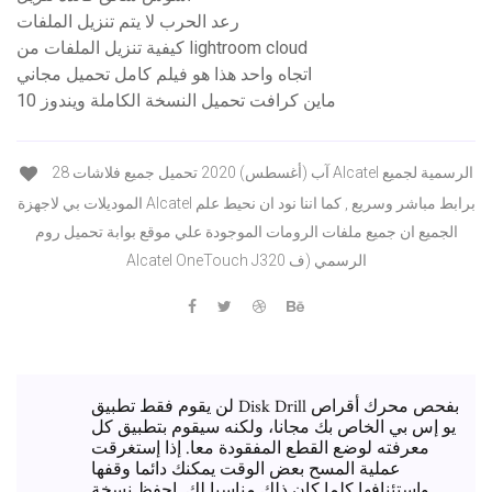
رعد الحرب لا يتم تنزيل الملفات
كيفية تنزيل الملفات من lightroom cloud
اتجاه واحد هذا هو فيلم كامل تحميل مجاني
ماين كرافت تحميل النسخة الكاملة ويندوز 10
28 آب (أغسطس) 2020 تحميل جميع فلاشات Alcatel الرسمية لجميع
الموديلات بي لاجهزة Alcatel برابط مباشر وسريع , كما اننا نود ان نحيط علم
الجميع ان جميع ملفات الرومات الموجودة علي موقع بوابة تحميل روم
Alcatel OneTouch J320 الرسمي (ف
لن يقوم فقط تطبيق Disk Drill بفحص محرك أقراص
يو إس بي الخاص بك مجانا، ولكنه سيقوم بتطبيق كل
معرفته لوضع القطع المفقودة معا. إذا إستغرقت
عملية المسح بعض الوقت يمكنك دائما وقفها
واستئنافها كلما كان ذلك مناسبا لك. إحفظ نسخة