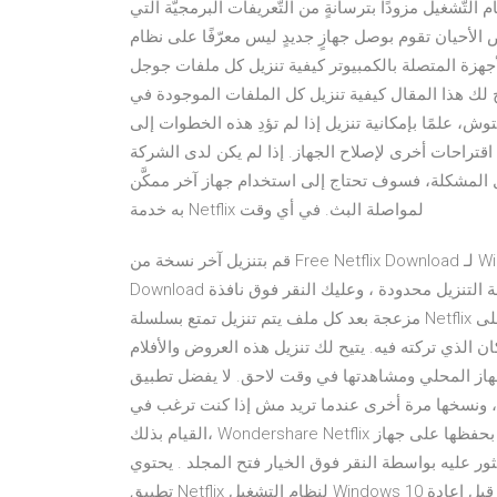
لتّشغيل مزودًا بترسانةٍ من التّعريفات البرمجيّة التي
الأحيان تقوم بوصل جهازٍ جديدٍ ليس معرّفًا على نظام
جهزة المتصلة بالكمبيوتر كيفية تنزيل كل ملفات جوجل
 لك هذا المقال كيفية تنزيل كل الملفات الموجودة في
، علمًا بإمكانية تنزيل إذا لم تؤدِ هذه الخطوات إلى
قتراحات أخرى لإصلاح الجهاز. إذا لم يكن لدى الشركة
المشكلة، فسوف تحتاج إلى استخدام جهاز آخر ممكَّن
به خدمة Netflix لمواصلة البث. في أي وقت
قم بتنزيل آخر نسخة من Free Netflix Download لـ Windows. لتنزيل أي محتوى من على Netflix. Free Netflix
Download هو برنامج متخصص في تنزيل المحتوى إنطلاق من حسابك وسرعة التنزيل محدودة ، وعليك النقر فوق نافذة
مزعجة بعد كل ملف يتم تنزيل تمتع بسلسلة Netflix المفضلة إليك من التطبيق الخاص بها على الأندرويد. مشاهدته على
 الذي تركته فيه. يتيح لك تنزيل هذه العروض والأفلام
حلي ومشاهدتها في وقت لاحق. لا يفضل تطبيق Netflix تعيين دليل تنزيل مختلف على الكمبيوتر. الخيار
 ، ونسخها مرة أخرى عندما تريد مش إذا كنت ترغب في
القيام بذلك، Wondershare Netflix تنزيل الفيديو مساعدة التحميل، الفيلم نتفلياكس وسيتم تلقائياً بحفظها على جهاز
ور عليه بواسطة النقر فوق الخيار فتح المجلد . يحتوي
تطبيق Netflix لنظام التشغيل Windows 10 بالتأكيد على بعض السمات أعد تشغيل جهاز التوجيه والكمبيوتر قبل إعادة