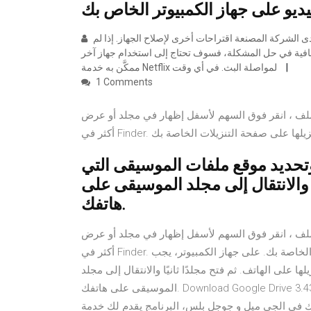
إذا لم تؤدِ هذه الخطوات إلى عودة البث لديك مرة أخرى، فقد يكون لدى الشركة المصنعة اقتراحات أخرى لإصلاح الجهاز. إذا لم
افية في حل المشكلة، فسوف تحتاج إلى استخدام جهاز آخر
ممكَّن به خدمة Netflix لمواصلة البث. في أي وقت
1 Comments
ملف ، انقر فوق السهم لأسفل إظهار في مجلد أو عرض
وتحديد موقع ملفات الموسيقى التي
يًا والانتقال إلى مجلد الموسيقى على
هاتفك.
ملف ، انقر فوق السهم لأسفل إظهار في مجلد أو عرض
أكثر في Finder. يتم أيضًا إدراج الملفات التي قمت بتنزيلها على صفحة التنزيلات الخاصة بك. على جهاز الكمبيوتر، يجب
ا على الهاتف. ثم فتح مجلدًا ثانيًا والانتقال إلى مجلد
الموسيقى على هاتفك. Download Google Drive 3.43.4275.9540 برنامج جوجل درايف تطبيق مجاني يتيح لك تخزين
 في الجي ميل و جوجل بلس، البرنامج يقدم لك خدمة