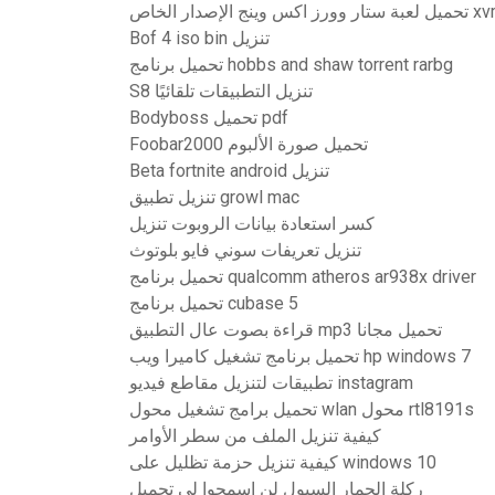
صدار الخاص xvm mod
Bof 4 iso bin تنزيل
تحميل برنامج hobbs and shaw torrent rarbg
S8 تنزيل التطبيقات تلقائيًا
Bodyboss تحميل pdf
Foobar2000 تحميل صورة الألبوم
Beta fortnite android تنزيل
تنزيل تطبيق growl mac
كسر استعادة بيانات الروبوت تنزيل
تنزيل تعريفات سوني فايو بلوتوث
تحميل برنامج qualcomm atheros ar938x driver
تحميل برنامج cubase 5
قراءة بصوت عال التطبيق mp3 تحميل مجانا
تحميل برنامج تشغيل كاميرا ويب hp windows 7
تطبيقات لتنزيل مقاطع فيديو instagram
تحميل برامج تشغيل محول wlan محول rtl8191s
كيفية تنزيل الملف من سطر الأوامر
كيفية تنزيل حزمة تظليل على windows 10
ركلة الحمار السيول لن اسمحوا لي تحميل