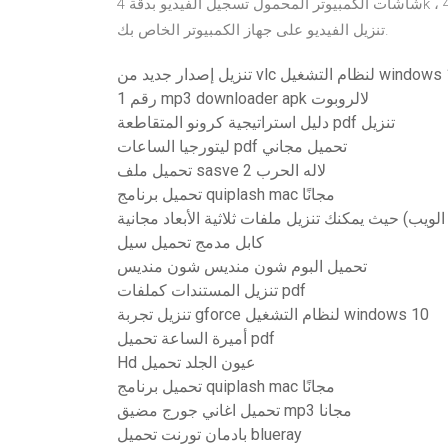
شاشات الكمبيوتر المحمول تسجيل الفيديو بدقة 4k ، مما يعني أن تنزيل مقطع فيديو بدقة 4k لا معنى له نسبيًا. سيبدأ
تنزيل الفيديو على جهاز الكمبيوتر الخاص بك.
ار جديد من vlc لنظام التشغيل windows 10
رقم 1 mp3 downloader apk لالروبوت
دليل استراتيجية كرونو المتقاطعة pdf تنزيل
ليتورجيا الساعات pdf تحميل مجاني
تحميل ملف sasve لاله الحرب 2
تحميل برنامج quiplash mac مجانًا
الويب) حيث يمكنك تنزيل ملفات ثلاثية الأبعاد مجانية
كابل مدمج تحميل سيل
تحميل البوم شون منديس شون منديس
تنزيل المستندات كملفات pdf
تنزيل تجربة gforce لنظام التشغيل windows 10
أميرة الساعة تحميل pdf
Hd عيون الجلد تحميل
تحميل برنامج quiplash mac مجانًا
تحميل اغاني جورج مضيق mp3 مجانا
بادمان تورنت تحميل blueray