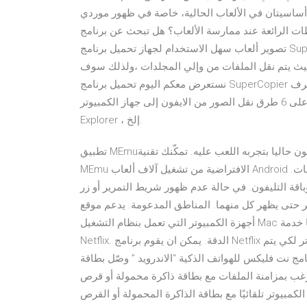
 أساسيتان في الألعاب الحالية، خاصة في ظهور موردي
ات الرائعة عند ممارسة الألعاب؟ هل تبحث عن برنامج
تصوير ألعاب سهل الاستخدام لجهاز تحميل برنامج SuperCopier. إن عملية نقل الملفات على جهاز الكمبيوتر من الأمور
حيث يتم نقل الملفات من وإلي المجلدات ،ولذلك سوف
نستعرض معكم اليوم تحميل برنامج SuperCopier كيف تنقل الصور من الايفون إلى الكمبيوتر؟ اقرأ هذا المنشور للتعرف
على 6 طرق نقل الصور من الايفون إلى جهاز الكمبيوتر (Windows وMac ). مثل: صوiCloud ، تطبيق الصور،Windows
Explorer ، إلخ.
تطبيق MEmuهو افضل محاكى اندرويد مجانى وبالفعل 50 مليون شخص يستمتعون حاليا بتجربه اللعب عليه. تمكّنك تقنية
MEmu الافتراضية من تشغيل آلاف ألعاب Android بسلاسة على الكمبيوتر الشخصي ، حتى أكثرها استخدامًا للرسومات.
قة التليفون. في حالة عدم ظهور شريط التمرير أو زر
ر كل منهما. المناطق المدعومة. يدعم موقع Netflix البثّ على
أجهزة الكمبيوتر التي تعمل بنظام التشغيل Mac باستخدام المتصفحات المعتمدة في جميع المناطق التي تُتاح بها خدمة
Netflix. الدقة. يمكن ان يقوم برنامج Netflix المهام المتنوعة، ويمكن الصاق نت فليكس على شاشة الكمبيوتر لكي يتم
مج نت فليكس للهواتف الذكية “الاندرويد ” وصّل بطاقة
رغب بمزامنة الملفات مع بطاقة ذاكرة محمولة أو قرص
مبيوتر تلقائيًا مع بطاقة الذاكرة المحمولة أو القرص