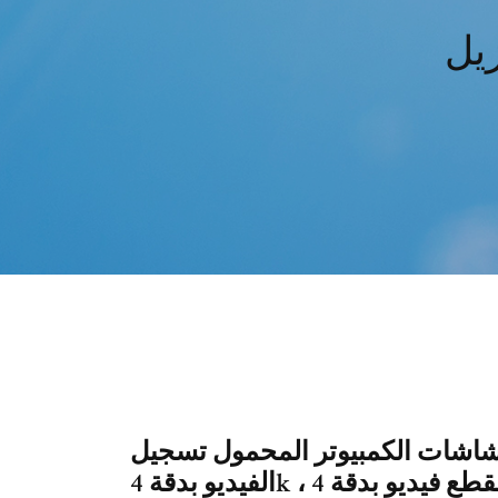
ن شاشات الكمبيوتر المحمول تسجيل
الفيديو بدقة 4k ، مما يعني أن تنزيل مقطع فيديو بدقة 4k لا معنى له نسبيًا.