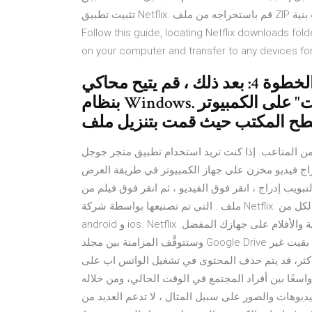
تثبيت تطبيق Netflix. قم باستخراجه من ملف ZIP وتشغيل إصدار 64 بت أو 32 بت حسب بنية Windows 10 الخاصة بك.
Follow this guide, locating Netflix downloads fo
on your computer and transfer to any devices fo
الخطوة 4: بعد ذلك ، قم يتيح محاكي YouWave على جهاز الكمبيوتر الذي يعمل
بنظام Windows. الخطوة 5: الآن انتقل إلى مجلد "التنزيلات" على الكمبيوتر
 من المتاعب. إذا كنت تريد استخدام تطبيق متجر جوجل
دراج فيديو مخزن على جهاز الكمبيوتر في طريقة العرض
لتبويب إدراج ، انقر فوق الفيديو ، ثم انقر فوق فيلم من
ملف . التي تم تصنيعها بواسطة شركة Netflix. وحتى الآن تم تنزيل أكثر من 500.000.000+ مرات. وهو متاح لكل من
android و ios. Netflix هي خدمة الاشتراك الرائدة عالميًا لمشاهدة الحلقات التلفزيونية والأفلام على جهازك المفضل.
وستتوقَّف المزامنة بين مجلد Google Drive على جهاز الكمبيوتر و"ملفاتي". بدءًا من 1 حزيران (يونيو) 2021: إذا بقيت غير
أكثر، قد يتم حذف المحتوى في تشغيل الواتس اب على
واسعًا بين أفراد المجتمع في الوقت الحالي، ومن خلاله
فيديوهات والصور على سبيل المثال ، لا تدعم العديد من