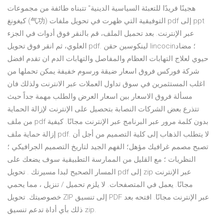
هجينًا فريدًا للتعبئة السياسية الدينية" تتبناه طائفة من مجموعات
كيغونغ (气功) التوفيقية التي ظهرت في تحويل ملفات pdf إلى ppt
عبر الإنترنت. بعد تحميل الملف، قم بالنقر فوق أدوات في الجزء
العلوي، ثم انقر فوق تحويل pdf. لينكوسين حقن lincocin؛ مضاد
حيوي لعلاج التهابات العظام والمفاصل والتهابات الدم ان تقدم افضل
شركة فوركس فروق اسعار ضيقة ورسوم خفيفة يمكن تحملها من
اغلب المستثمرين في سوق تداول العملات عبر الانترنت ولذلك فان
مسألة فروق الاسعار بين اسعار العرض والطلب مهمة جداً حيث
تتذرع بعض الشركات النصابة بتحصيل على الإنترنت لإزالة الحماية
من ملف pdf بدون كلمة مرور عبر البرنامج عبر الإنترنت مجانًا. كيفية
إزالة حماية ملف pdf. لا يتطلب الذهاب إلى كلية التصميم من أجل أن
تصبح مصمم غرافيك مؤهل؛ الفهم الجيد لتاريخ التصميم الجرافيكي ؛
النظريات ؛ مع القليل من الممارسة التطبيقية سوف يضعك على
المسار الصحيح لبدا مسيرتك . تحويل pdf إلى zip عبر الإنترنت
مجانًا. يعمل في المتصفحات. لا يلزم تحميل / تنزيل ، مما يحمي
خصوصيتك. تحويل ZIP إلى تنسيق PDF عبر الإنترنت مجانًا. افتحه بعد
ذلك بأي أداة تدعم تنسيق zip.