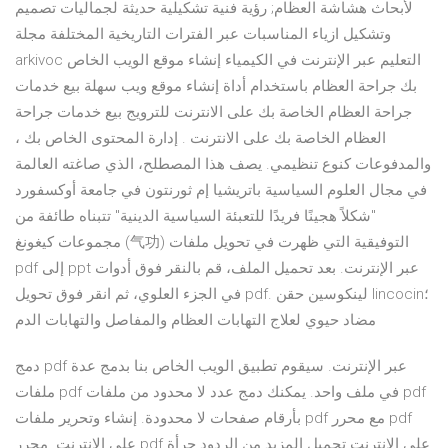
لأبحاث هشاشة العظام; رؤية فنية تشكيلية حديثة لجماليات تصميم
وتشكيل ازياء المناسبات عبر الفترات التاريخية المختلفة مجلة
arkivoc التعليم عبر الإنترنت في الكيمياء إنشاء موقع الويب الخاص
بك جراحة العظام باستخدام أداة إنشاء موقع ويب سهلة بيع خدمات
جراحة العظام الخاصة بك على الانترنت للترويج بيع خدمات جراحة
العظام الخاصة بك على الانترنت . إدارة المحتوى الخاص بك ،
والمدفوعات كنوع تنظيمي. يصف هذا المصطلح، الذي صاغته العالمة
في مجال العلوم السياسية باتريشيا إم ثورنتون في جامعة أوكسفورد
"شكلاً هجينًا فريدًا للتعبئة السياسية الدينية" تتبناه طائفة من
مجموعات كيغونغ (气功) التوفيقية التي ظهرت في تحويل ملفات
pdf إلى ppt عبر الإنترنت. بعد تحميل الملف، قم بالنقر فوق أدوات
في الجزء العلوي، ثم انقر فوق تحويل pdf. لينكوسين حقن lincocin؛
مضاد حيوي لعلاج التهابات العظام والمفاصل والتهابات الدم
دمج pdf عبر الإنترنت. سيقوم تطبيق الويب الخاص بنا بدمج عدة
ملفات pdf في ملف واحد. يمكنك دمج عدد لا محدود من ملفات pdf
بأرقام صفحات لا محدودة. إنشاء وتحرير ملفات pdf مع محرر pdf
على الانترنت. محرر pdf على الانترنت تحميل المزيد من الردود جرأة