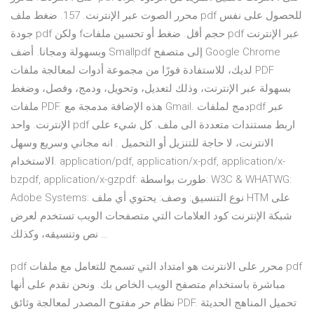
محرر الصوت عبر الإنترنت. 157. ضغط ملف pdf للحصول على نفس
جودة pdf ولكن fحجم أقل. ضغط أو تحسين ملفات pdf عبر الإنترنت
وبسهولة ومجانا. أضف Smallpdf إلى متصفح Google Chrome
لديك، للاستفادة فورًا من مجموعة أدوات لمعالجة ملفات PDF
بسهولة عبر الإنترنت، وذلك لتعديل، وتحويل، ودمج، وفصل، وضغط
ملفات PDF. هذه الإضافة مدمجة مع Gmail. دمج لملفاتpdf عبر
الإنترنت. واحد pdf اربط مستندات متعددة الى ملف. كل شيء على
الانترنت، لا حاجة للتنزيل أو التحميل . انه مجاني وسريع وسهل
الاستخدام. application/pdf, application/x-pdf, application/x-
bzpdf, application/x-gzpdf: طورت بواسطة: W3C & WHATWG:
Adobe Systems: نوع التنسيق: وصف: يحتوي أي ملف HTM على
شبكة الإنترنت كود العلامات التي متصفحات الويب تستخدم لعرض
نص وتنسيقه، وكذلك …
pdf محرر على الانترنت هو امتداد التي تسمح للتعامل مع ملفات pdf
مباشرة باستخدام متصفح الويب الخاص بك. ونحن نقدم على أنها
نظام حر مفتوح المصدر لمعالجة وثائق PDF. تحميل المناهج الحديثة