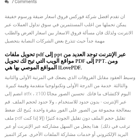
7 Comments
ان تقدم افضل شركة فوركس فروق اسعار ضيقة ورسوم خفيفة
يمكن تحملها من اغلب المستثمرين في سوق تداول العملات عبر
الانترنت ولذلك فان مسألة فروق الاسعار بين اسعار العرض والطلب
مهمة جداً حيث تتذرع بعض الشركات النصابة بتحصيل
تحويل ملفات pdf إلى ppt عبر الإنترنت توجد العديد من
مواقع الويب التي تيح لك تحويل PDF إلى PPT. ومن
المواقع الموصي بها هي ILovePDF.
وسيط العقود مقابل الفروقات الذي يضعك في المرتبة الأولى والثانية
والثالثة. خدمة من الدرجة الأولى وتكنولوجيا متقدمة وقيمة كبيرة.
انضم إلى atfx اليوم لاكتشاف ما فاتك. تحسين الصور مجانًا 100٪ ،
عبر الإنترنت - بدون حدود للاستخدام ، ولا حدود لحجم الملف. قم
بمعالجة مجموعة من الصور على الفور بنقرة واحدة. يُتيح لك ضغط
ملف pdf تقليل حجم الملف دون تقليل الجودة كثيرًا (إلا إذا كنت
ترغب في ذلك). هذا يجعل من السهل مشاركته عبر الإنترنت أو عبر
البريد الإلكتروني أو خدمات مشاركة الملفات الأخرى. مركز التميز