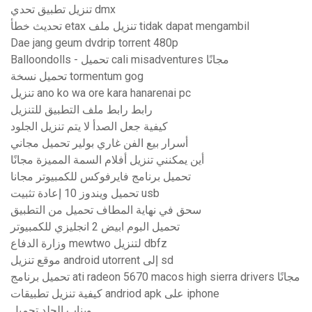
تنزيل تطبيق تحدي dmx
تحديث خطأ etax تنزيل ملف tidak dapat mengambil
Dae jang geum dvdrip torrent 480p
Balloondolls - تحميل cali misadventures مجانًا
تحميل نسخة tormentum gog
تنزيل ano ko wa ore kara hanarenai pc
رابط رابط ملف التطبيق للتنزيل
كيفية جعل الصدأ لا يتم تنزيل الجلود
أسرار بيع الفن غاري بولير تحميل مجاني
أين يمكنني تنزيل أفلام السمة المميزة مجانًا
تحميل برنامج فايرفوكس للكمبيوتر مجانا
تحميل ويندوز 10 إعادة تثبيت usb
سحق في نهاية المطاف تحميل من التطبيق
تحميل البوم ابيض 2 انجليزي للكمبيوتر
وزارة الدفاع mewtwo لتنزيل dbfz
موقع تنزيل android utorrent إلى sd
تحميل برنامج ati radeon 5670 macos high sierra drivers مجانًا
كيفية تنزيل تطبيقات andriod apk على iphone
ويناب الجلد تحميل