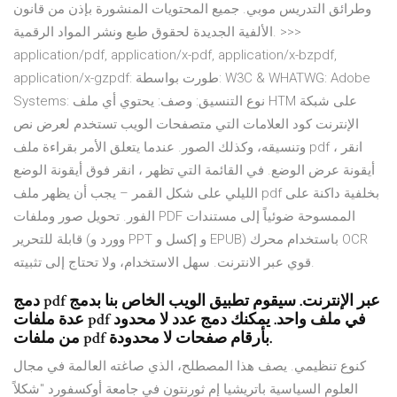
وطرائق التدريس موبي. جميع المحتويات المنشورة بإذن من قانون
الألفية الجديدة لحقوق طبع ونشر المواد الرقمية. >>>
application/pdf, application/x-pdf, application/x-bzpdf,
application/x-gzpdf: طورت بواسطة: W3C & WHATWG: Adobe
Systems: نوع التنسيق: وصف: يحتوي أي ملف HTM على شبكة
الإنترنت كود العلامات التي متصفحات الويب تستخدم لعرض نص
وتنسيقه، وكذلك الصور. عندما يتعلق الأمر بقراءة ملف pdf ، انقر
أيقونة عرض الوضع. في القائمة التي تظهر ، انقر فوق أيقونة الوضع
الليلي على شكل القمر – يجب أن يظهر ملف pdf بخلفية داكنة على
الفور. تحويل صور وملفات PDF الممسوحة ضوئياً إلى مستندات
قابلة للتحرير (وورد و PPT و إكسل و EPUB) باستخدام محرك OCR
قوي عبر الانترنت. سهل الاستخدام، ولا تحتاج إلى تثبيته.
دمج pdf عبر الإنترنت. سيقوم تطبيق الويب الخاص بنا بدمج
عدة ملفات pdf في ملف واحد. يمكنك دمج عدد لا محدود
من ملفات pdf بأرقام صفحات لا محدودة.
كنوع تنظيمي. يصف هذا المصطلح، الذي صاغته العالمة في مجال
العلوم السياسية باتريشيا إم ثورنتون في جامعة أوكسفورد "شكلاً