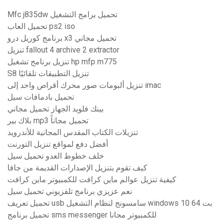
Mfc j835dw تحميل برامج التشغيل
تحميل العاب ps2 iso
برنامج كوريل درو x3 تحميل مجاني
تنزيل fallout 4 archive 2 extractor
تنزيل برنامج تشغيل hp mfp m775
S8 تنزيل التطبيقات تلقائيًا
تنزيل ألبومات صور محرك أقراص واحد إلى imac
تحميل بادمافات سيل
بينك فلويد الجهاز تحميل مجاني
بلاك بير mp3 تحميل مجاناً
تنزيلات الكتاب المقدس المجانية للأندرويد
أفضل دفع لمواقع تنزيل التورنت
خلف خطوط العدو تحميل سيل
كيف تقوم بتنزيل الإصدارات القديمة من جافا
كيفية تنزيل عوالم ماين كرافت للكمبيوتر ماين كرافت
نعم عزيزي برنامج تلفزيوني تحميل سيل
تحميل تعريف usb سامسونج لنظام التشغيل windows 10 64 بت
تحميل برنامج sms messenger للكمبيوتر مجانا